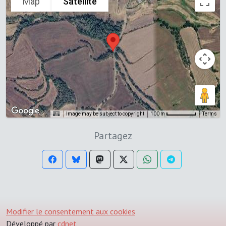
Map
Satellite
Image may be subject to copyright
Terms
100 m
Partagez
Modifier le consentement aux cookies
Développé par
cdnet