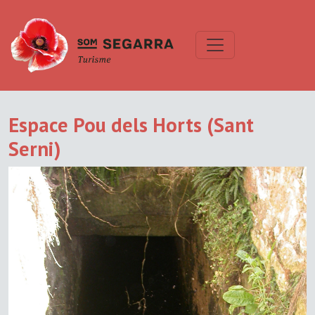
Espace Pou dels Horts (Sant
Serni)
Previous
Next