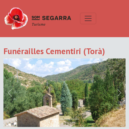
Funérailles Cementiri (Torà)
Previous
Next