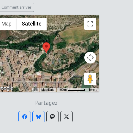
Comment arriver
Map
Satellite
Map Data
Terms
100 m
Partagez