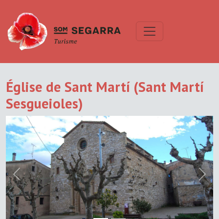
Église de Sant Martí (Sant Martí
Sesgueioles)
Previous
Next