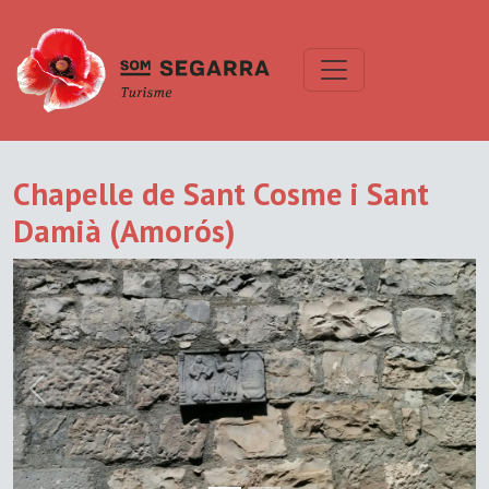
Chapelle de Sant Cosme i Sant
Damià (Amorós)
Previous
Next