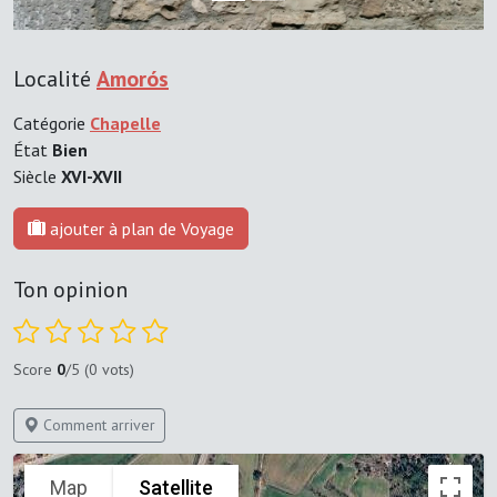
Localité
Amorós
Catégorie
Chapelle
État
Bien
Siècle
XVI-XVII
ajouter à plan de Voyage
Ton opinion
Score
0
/5 (0 vots)
Comment arriver
Map
Satellite