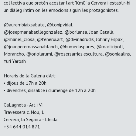
col·lectiva que pretén acostar l'art 'Km0' a Cervera i establir-hi
un diàleg íntim on les emocions siguin les protagonistes.
@aurembiaixsabate, @tonipvidal,
@josepmariabatllegonzalez, @borlansa, Joan Català,
@manel_crosa, @fenerui.art, @divinadrudis, Johnny Espax,
@joanperemassanablanch, @humedaspares, @martiripoll,
Morancho, @oriolarumi, @rosersarries.escultura, @soniaalins,
Yuri Yarosh
Horaris de la Galeria d'Art:
• dijous de 17h a 20h
• divendres, dissabte i diumenge de 12h a 20h
CaLagneta - Art i Vi
Travessera c. Nou, 1
Cervera, la Segarra - Lleida
+34 644 014 871