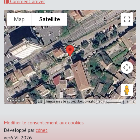
Comment arriver
Map
Satellite
Image may be subject to copyright
Terms
20 m
Modifier le consentement aux cookies
Développé par
cdnet
ver6 VI-2026