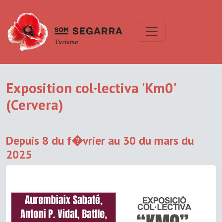
Exposition col·lectiva 'Km0'
(Cervera)
Depuis 8 du f�vrier au 30 du mars du
2025