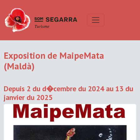
Exposition de MaipeMata
(Maldà)
Depuis 2 du d�cembre du 2024 au 13 du
janvier du 2025