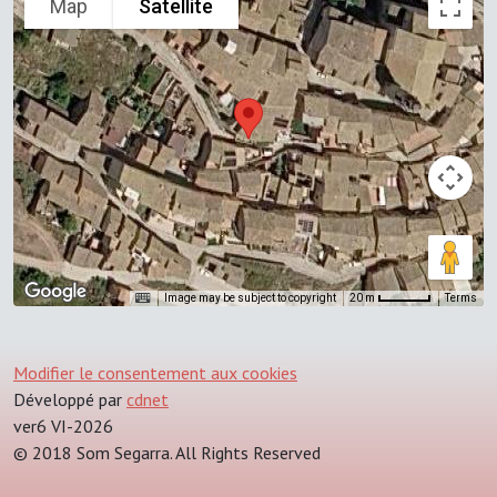
Map
Satellite
Image may be subject to copyright
Terms
20 m
Modifier le consentement aux cookies
Développé par
cdnet
ver6 VI-2026
© 2018 Som Segarra. All Rights Reserved