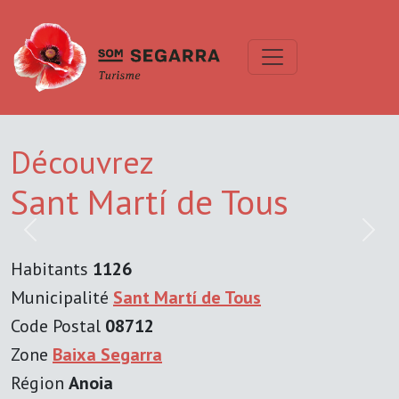
Découvrez
Sant Martí de Tous
Previous
Next
Habitants
1126
Municipalité
Sant Martí de Tous
Code Postal
08712
Zone
Baixa Segarra
Région
Anoia