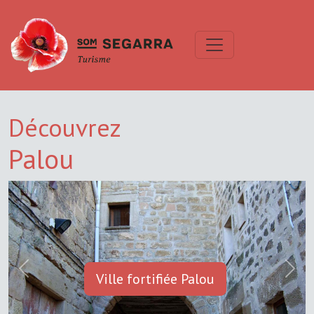
Découvrez
Palou
Previous
Next
Ville fortifiée Palou