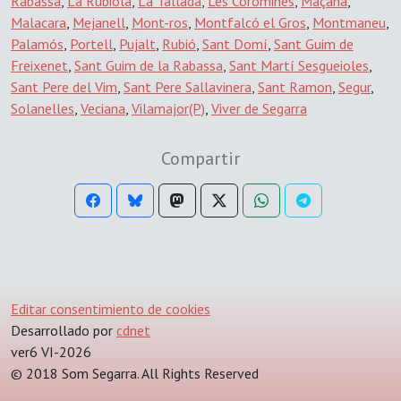
Rabassa
,
La Rubiola
,
La Tallada
,
Les Coromines
,
Maçana
,
Malacara
,
Mejanell
,
Mont-ros
,
Montfalcó el Gros
,
Montmaneu
,
Palamós
,
Portell
,
Pujalt
,
Rubió
,
Sant Domí
,
Sant Guim de
Freixenet
,
Sant Guim de la Rabassa
,
Sant Martí Sesgueioles
,
Sant Pere del Vim
,
Sant Pere Sallavinera
,
Sant Ramon
,
Segur
,
Solanelles
,
Veciana
,
Vilamajor(P)
,
Viver de Segarra
Compartir
Editar consentimiento de cookies
Desarrollado por
cdnet
ver6 VI-2026
© 2018 Som Segarra. All Rights Reserved