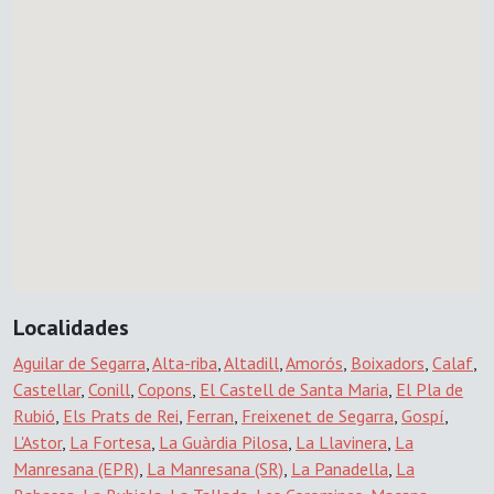
Localidades
Aguilar de Segarra
,
Alta-riba
,
Altadill
,
Amorós
,
Boixadors
,
Calaf
,
Castellar
,
Conill
,
Copons
,
El Castell de Santa Maria
,
El Pla de
Rubió
,
Els Prats de Rei
,
Ferran
,
Freixenet de Segarra
,
Gospí
,
L'Astor
,
La Fortesa
,
La Guàrdia Pilosa
,
La Llavinera
,
La
Manresana (EPR)
,
La Manresana (SR)
,
La Panadella
,
La