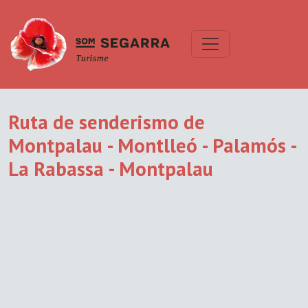
Ruta de senderismo de
Montpalau - Montlleó - Palamós -
La Rabassa - Montpalau