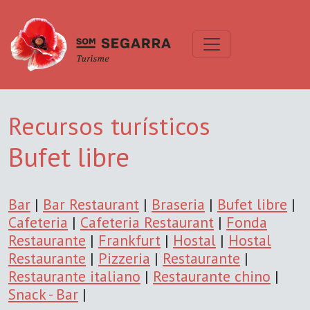
Recursos turísticos
Bufet libre
Bar
|
Bar Restaurant
|
Braseria
|
Bufet libre
|
Cafeteria
|
Cafeteria Restaurant
|
Fonda
Restaurante
|
Frankfurt
|
Hostal
|
Hostal
Restaurante
|
Pizzeria
|
Restaurante
|
Restaurante italiano
|
Restaurante chino
|
Snack - Bar
|