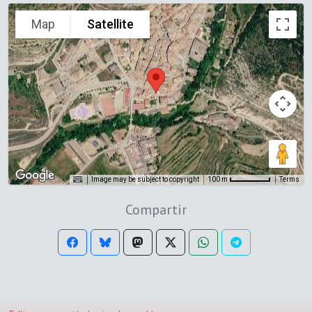
Map
Satellite
Image may be subject to copyright
Terms
100 m
Compartir