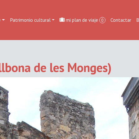
e
Patrimonio cultural
mi plan de viaje
Contactar
B
0
allbona de les Monges)