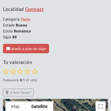
Localidad
Contrast
Categoría
Torre
Estado
Bueno
Estilo
Romànico
Siglo
XII
añadir a plan de viaje
Tu valoración
Puntuación
0
/5 (0 vots)
¿Cómo llegar?
Map
Satellite