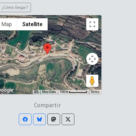
¿Cómo llegar?
Map
Satellite
Map Data
Terms
100 m
Compartir