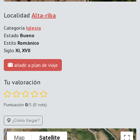
Localidad
Alta-riba
Categoría
Iglesia
Estado
Bueno
Estilo
Romànico
Siglo
XI, XVII
añadir a plan de viaje
Tu valoración
Puntuación
0
/5 (0 vots)
¿Cómo llegar?
Map
Satellite