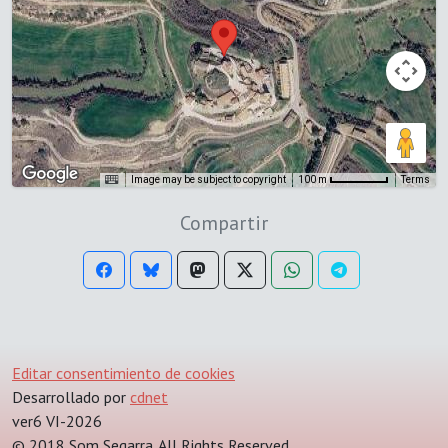
Image may be subject to copyright
Terms
100 m
Compartir
Editar consentimiento de cookies
Desarrollado por
cdnet
ver6 VI-2026
© 2018 Som Segarra. All Rights Reserved