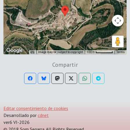
Image may be subject to copyright
Terms
100 m
Compartir
Editar consentimiento de cookies
Desarrollado por
cdnet
ver6 VI-2026
© 2018 Som Segarra. All Rights Reserved