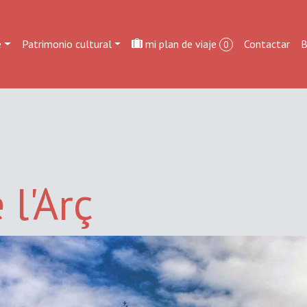
e
Patrimonio cultural
mi plan de viaje
Contactar
B
0
 l'Arç