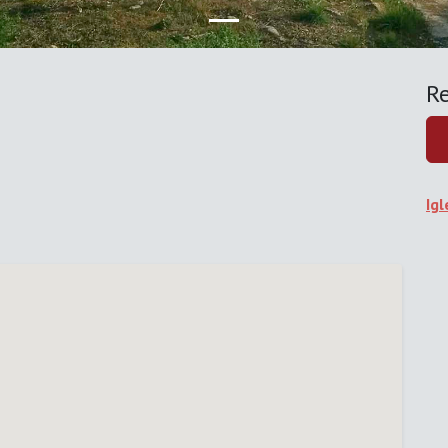
Re
Igl