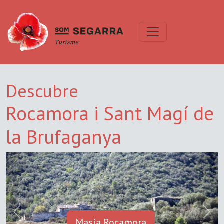
Descubre
Rocamora i Sant Magí de
la Brufaganya
Previous
Next
Masía Rocamora