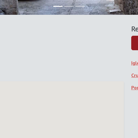
Re
Ig
Cr
Po