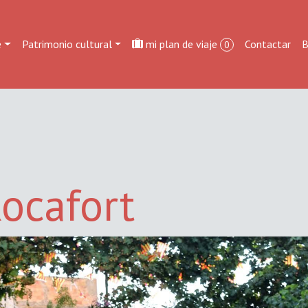
e
Patrimonio cultural
mi plan de viaje
Contactar
B
0
Rocafort