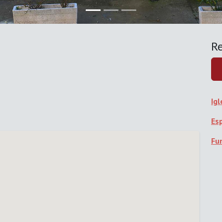
Re
Ig
Es
Fun