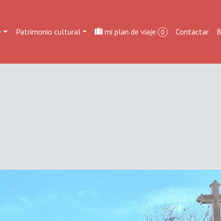
e
Patrimonio cultural
mi plan de viaje
Contactar
B
0