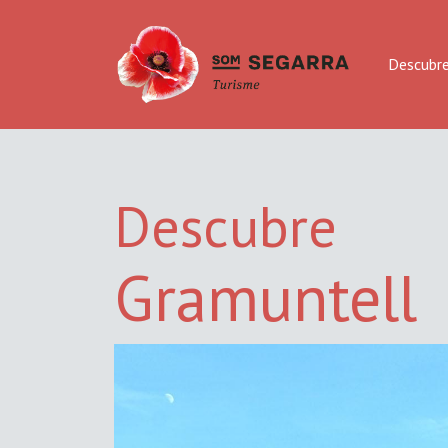
Descubr
Descubre
Gramuntell