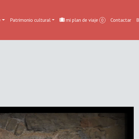
e
Patrimonio cultural
mi plan de viaje
Contactar
B
0