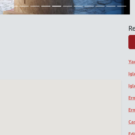
Re
Ya
Ig
Igl
Er
Er
Cas
Ed