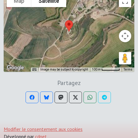
Map
Satellite
Image may be subject to copyright
Terms
100 m
Partagez
Modifier le consentement aux cookies
Développé par
cdnet