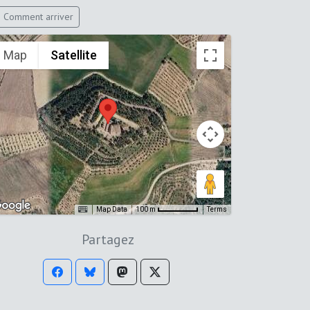
Comment arriver
Map
Satellite
Map Data
Terms
100 m
Partagez