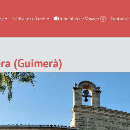
ez
Héritage culturel
mon plan de Voyage
Contacte
0
era (Guimerà)