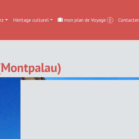
ez
Héritage culturel
mon plan de Voyage
Contacte
0
 (Montpalau)