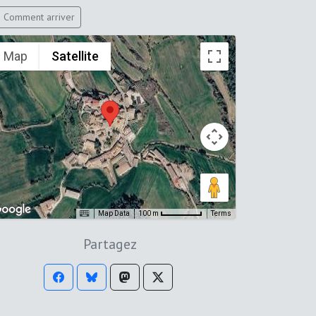
Comment arriver
Map
Satellite
Map Data
Terms
100 m
Partagez