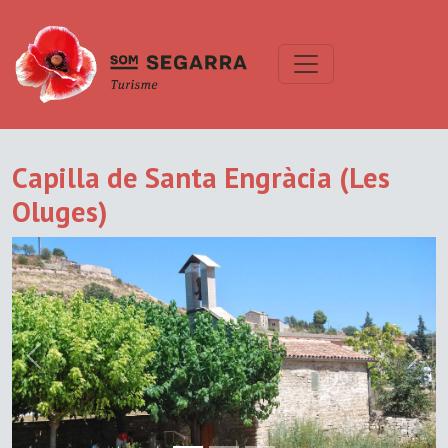
Capilla de Santa Engràcia (Les
Oluges)
Previous
Next