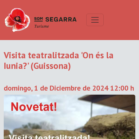
Visita teatralitzada 'On és la
Iunia?' (Guissona)
domingo, 1 de Diciembre de 2024 12:00 h