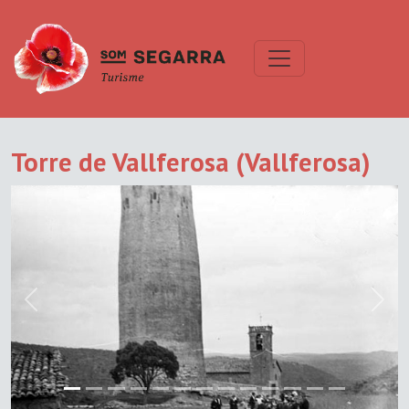
Torre de Vallferosa (Vallferosa)
Previous
Next