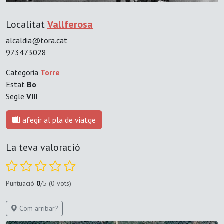
Localitat
Vallferosa
alcaldia@tora.cat
973473028
Categoria
Torre
Estat
Bo
Segle
VIII
afegir al pla de viatge
La teva valoració
Puntuació
0
/5 (0 vots)
Com arribar?