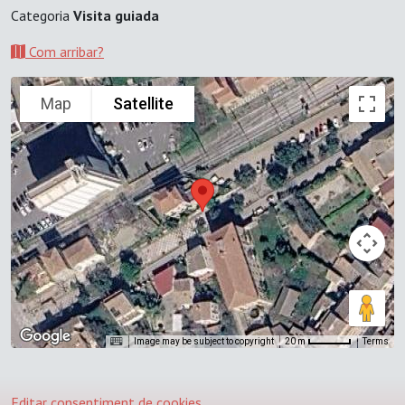
Categoria
Visita guiada
Com arribar?
Map
Satellite
Image may be subject to copyright
Terms
20 m
Editar consentiment de cookies