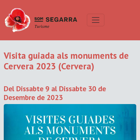
Visita guiada als monuments de
Cervera 2023 (Cervera)
Del Dissabte 9 al Dissabte 30 de
Desembre de 2023